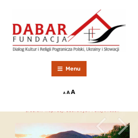
Menu
A
A
A