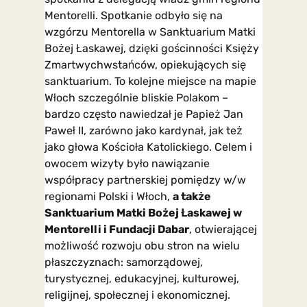
Mentorelli. Spotkanie odbyło się na
wzgórzu Mentorella w Sanktuarium Matki
Bożej Łaskawej, dzięki gościnności Księży
Zmartwychwstańców, opiekujących się
sanktuarium. To kolejne miejsce na mapie
Włoch szczególnie bliskie Polakom –
bardzo często nawiedzał je Papież Jan
Paweł II, zarówno jako kardynał, jak też
jako głowa Kościoła Katolickiego. Celem i
owocem wizyty było nawiązanie
współpracy partnerskiej pomiędzy w/w
regionami Polski i Włoch,
a także
Sanktuarium Matki Bożej Łaskawej w
Mentorelli i Fundacji Dabar
, otwierającej
możliwość rozwoju obu stron na wielu
płaszczyznach: samorządowej,
turystycznej, edukacyjnej, kulturowej,
religijnej, społecznej i ekonomicznej.