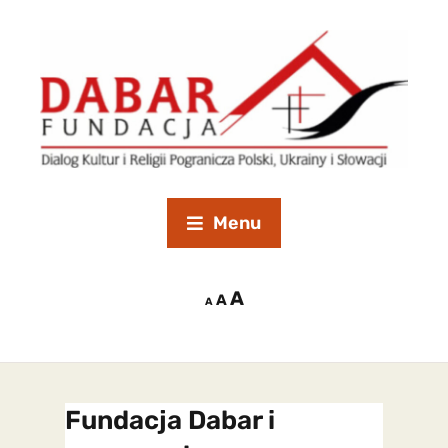
Menu
A
A
A
Fundacja Dabar i