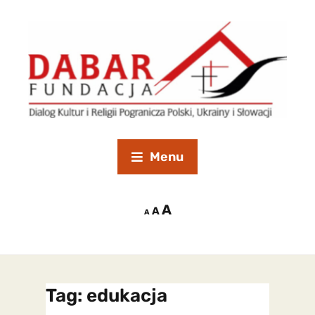
Menu
A
A
A
Tag:
edukacja