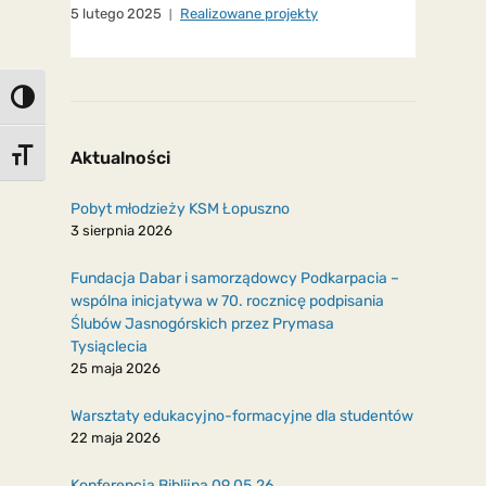
5 lutego 2025
Realizowane projekty
Toggle High Contrast
Aktualności
Toggle Font size
Pobyt młodzieży KSM Łopuszno
3 sierpnia 2026
Fundacja Dabar i samorządowcy Podkarpacia –
wspólna inicjatywa w 70. rocznicę podpisania
Ślubów Jasnogórskich przez Prymasa
Tysiąclecia
25 maja 2026
Warsztaty edukacyjno-formacyjne dla studentów
22 maja 2026
Konferencja Biblijna 09.05.26