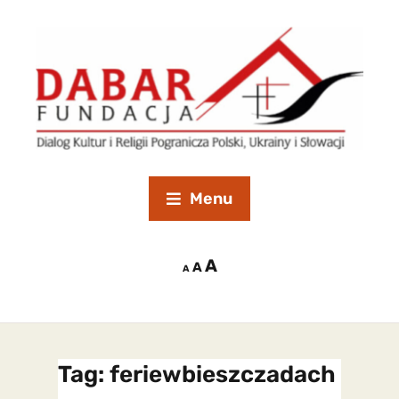
Menu
A
A
A
Tag:
feriewbieszczadach