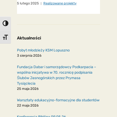
5 lutego 2025
Realizowane projekty
Toggle High Contrast
Aktualności
Toggle Font size
Pobyt młodzieży KSM Łopuszno
3 sierpnia 2026
Fundacja Dabar i samorządowcy Podkarpacia –
wspólna inicjatywa w 70. rocznicę podpisania
Ślubów Jasnogórskich przez Prymasa
Tysiąclecia
25 maja 2026
Warsztaty edukacyjno-formacyjne dla studentów
22 maja 2026
Konferencja Biblijna 09.05.26