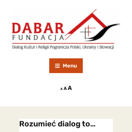
Menu
A
A
A
Rozumieć dialog to…