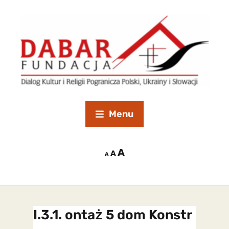
Menu
A
A
A
I.3.1. ontaż 5 dom Konstr