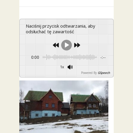
Naciśnij przycisk odtwarzania, aby
odsłuchać tę zawartość
0:00
-:--
1x
Powered By
GSpeech